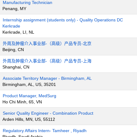
Manufacturing Technician
Penang, MY
Internship assignment (students only) - Quality Operations DC
Kerkrade
Kerkrade, LI, NL
外周及肿瘤介入事业部-（高级）产品专员-北京
Beijing, CN
外周及肿瘤介入事业部-（高级）产品专员-上海
Shanghai, CN
Associate Territory Manager - Birmingham, AL
Birmingham, AL, US, 35201
Product Manager, MedSurg
Ho Chi Minh, 65, VN
Senior Quality Engineer - Combination Product
Arden Hills, MN, US, 55112
Regulatory Affairs Intern- Tamheer , Riyadh
Riyadh, Saudi Arabia