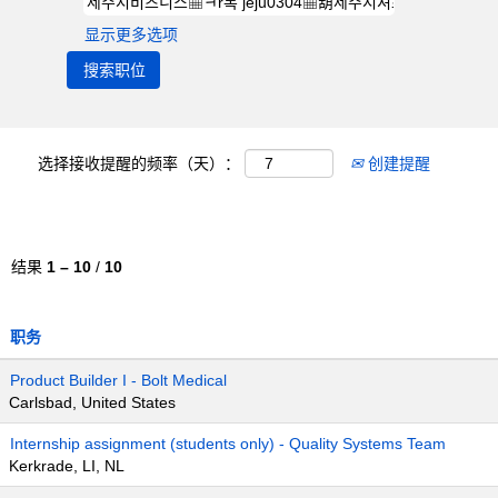
显示更多选项
选择接收提醒的频率（天）：
创建提醒
结果
1 – 10
/
10
职务
Product Builder I - Bolt Medical
Carlsbad, United States
Internship assignment (students only) - Quality Systems Team
Kerkrade, LI, NL