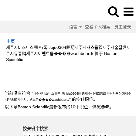
语言
查看个人档案
员工登录
主页
|
제주시비즈니스▦ㅋr톡 Jeju0304▦葫제주시셔츠룸韞제주시술집焑제
주시유흥䬃제주시이벤트룸����washboard/ 位于 Boston
（当
Scientific
前
页
搜索结果：
"제주시비즈니스▦ㅋr톡 jeju0304▦葫제주시셔츠룸韞제주시술
面）
집焑제주시유흥䬃제주시이벤트룸����washboard/".
当前没有符合 "
제주시비즈니스▦ㅋr톡 jeju0304▦葫제주시셔츠룸韞제주시술집焑제주
" 的空缺职位。
시유흥䬃제주시이벤트룸����washboard/
以下是Boston Scientific最新发布的10个职位，供您参考。
按关键字搜索