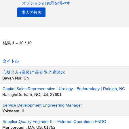
オプションの表示を増やす
結果
1 – 10
/
10
タイトル
心脏介入-(高级)产品专员-巴彦淖尔
Bayan Nur, CN
Capital Sales Representative | Urology - Endourology | Raleigh, NC
Raleigh/Durham, NC, US, 27601
Service Development Engineering Manager
Yokneam, IL
Supplier Quality Engineer III - External Operations ENDO
Marlborough, MA, US, 01752