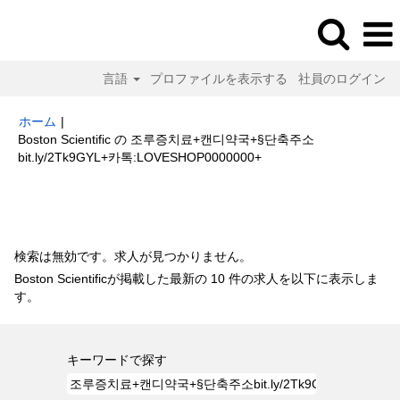
言語
プロファイルを表示する
社員のログイン
ホーム
|
Boston Scientific の 조루증치료+캔디약국+§단축주소
(現
bit.ly/2Tk9GYL+카톡:LOVESHOP0000000+
在
の
検索結果:
"조루증치료+캔디약국+§단축주소bit.ly/2Tk9GYL+카
ペ
톡:LOVESHOP0000000+".
ー
ジ)
検索は無効です。求人が見つかりません。
Boston Scientificが掲載した最新の 10 件の求人を以下に表示しま
す。
キーワードで探す