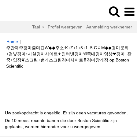
Taal
Profiel weergeven
Aanmelding werknemer
Home
|
주간제주경마출마표W◆◆주소:K+Z+1+5+1+5.CㅇM◆◆경마문화
+검빛경마↑사설경마사이트✈인터넷경마༄국내경마영상❤경마+관
중+입장❦스크린+번개스크린경마사이트❣경마장개장 op Boston
(huidige
Scientific
pagina)
Zoekresultaten voor
"주간제주경마출마표W◆◆주
소:K+Z+1+5+1+5.CㅇM◆◆경마문화+검빛경마↑사설경마사이트✈인터넷경마
༄국내경마영상❤경마+관중+입장❦스크린+번개스크린경마사이트❣경마장개
장".
Uw zoekopdracht is ongeldig. Er zijn geen vacatures gevonden.
De 10 meest recente banen die door Boston Scientific zijn
geplaatst, worden hieronder voor u weergegeven.