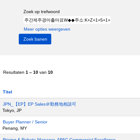
Zoek op trefwoord
Meer opties weergeven
Resultaten
1 – 10
van
10
Titel
JPN_【EP】EP Sales＠勤務地相談可
Tokyo, JP
Buyer Planner / Senior
Penang, MY
Pricing & Rebate Manager, APAC Commercial Excellence