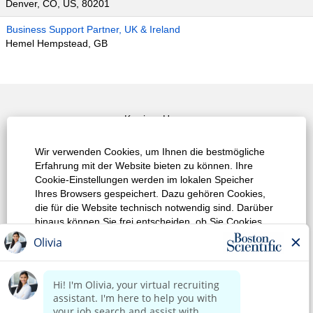
Denver, CO, US, 80201
Business Support Partner, UK & Ireland
Hemel Hempstead, GB
Karriere Home
Top Job Suche
Wir verwenden Cookies, um Ihnen die bestmögliche
Erfahrung mit der Website bieten zu können. Ihre
Alle Jobs / Stellen anzeigen
Cookie-Einstellungen werden im lokalen Speicher
Ihres Browsers gespeichert. Dazu gehören Cookies,
Datenschutzrichtlinie
die für die Website technisch notwendig sind. Darüber
hinaus können Sie frei entscheiden, ob Sie Cookies
Nutzungsbedingungen
akzeptieren, und dies jederzeit ändern. Sie können
auch Cookies zur Verbesserung der Website-Leistung
Urheberrecht
sowie Cookies zum Anzeigen von Inhalten, die auf Ihre
Interessen zugeschnitten sind, ablehnen. Wenn Sie
Kontaktieren Sie uns
nicht alle Cookies akzeptieren, kann dies
Auswirkungen auf Ihre Erfahrung auf der Site und die