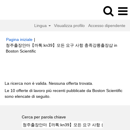
Lingua
Visualizza profilo
Accesso dipendente
Pagina iniziale
|
청주출장안마【까톡:kn39】모든 요구 사항 충족강릉출장샵 in
(pagina
Boston Scientific
corrente)
Risultati di ricerca per
"청주출장안마【까톡:kn39】모든 요구 사항
충족강릉출장샵".
La ricerca non è valida. Nessuna offerta trovata.
Le 10 offerte di lavoro più recenti pubblicate da Boston Scientific
sono elencate di seguito.
Cerca per parola chiave