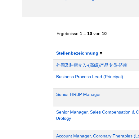
Ergebnisse
1 – 10
von
10
Stellenbezeichnung
外周及肿瘤介入-(高级)产品专员-济南
Business Process Lead (Principal)
Senior HRBP Manager
Senior Manager, Sales Compensation & Co
Urology
Account Manager, Coronary Therapies (L