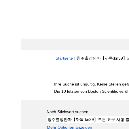
Startseite
|
청주출장안마【까톡:kn39】모든 요
Suchergebnisse für
"청주출장안마【까톡
Ihre Suche ist ungültig. Keine Stellen ge
Die 10 letzten von Boston Scientific veröf
Nach Stichwort suchen
Mehr Optionen anzeigen