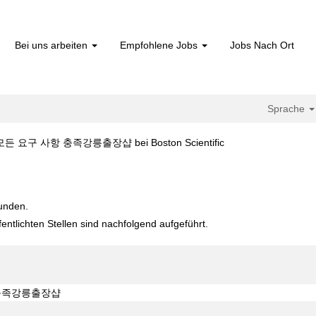
Bei uns arbeiten
Empfohlene Jobs
Jobs Nach Ort
Sprache
(aktuelle
구 사항 충족강릉출장샵 bei Boston Scientific
Seite)
:kn39】모든 요구 사항 충족강릉출장샵".
funden.
fentlichten Stellen sind nachfolgend aufgeführt.