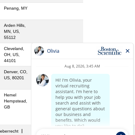
Penang, MY
Arden Hills,
MN, US,
55112
Cleveland,
OH, US,
44101
Denver, CO,
US, 80201
Hemel
Hempstead,
GB
eberrecht