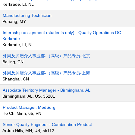
Kerkrade, LI, NL
Manufacturing Technician
Penang, MY
Internship assignment (students only) - Quality Operations DC
Kerkrade
Kerkrade, LI, NL
外周及肿瘤介入事业部-（高级）产品专员-北京
Beijing, CN
外周及肿瘤介入事业部-（高级）产品专员-上海
Shanghai, CN
Associate Territory Manager - Birmingham, AL
Birmingham, AL, US, 35201
Product Manager, MedSurg
Ho Chi Minh, 65, VN
Senior Quality Engineer - Combination Product
Arden Hills, MN, US, 55112