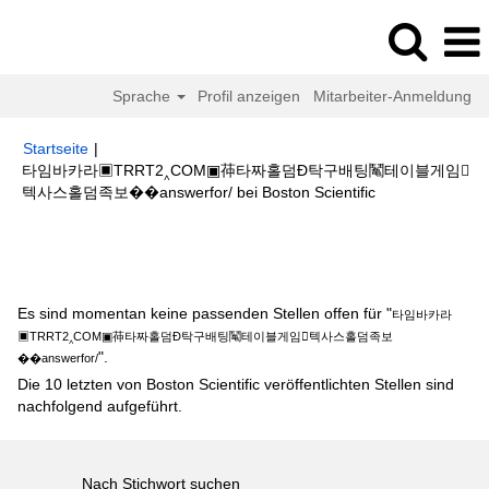
Sprache
Profil anzeigen
Mitarbeiter-Anmeldung
Startseite
|
타임바카라▣TRRT2‸COM▣茽타짜홀덤Đ탁구배팅䰗테이블게임
(aktuelle
텍사스홀덤족보��answerfor/ bei Boston Scientific
Seite)
Suchergebnisse für
"타임바카라▣TRRT2‸COM▣茽타짜홀덤Đ탁구
배팅䰗테이블게임텍사스홀덤족보��answerfor/".
Es sind momentan keine passenden Stellen offen für "
타임바카라
▣TRRT2‸COM▣茽타짜홀덤Đ탁구배팅䰗테이블게임텍사스홀덤족보
".
��answerfor/
Die 10 letzten von Boston Scientific veröffentlichten Stellen sind
nachfolgend aufgeführt.
Nach Stichwort suchen