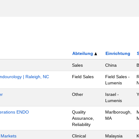
Abteilung
Einrichtung
Sales
China
B
Endourology | Raleigh, NC
Field Sales
Field Sales -
R
Lumenis
N
er
Other
Israel -
Y
Lumenis
Operations ENDO
Quality
Marlborough,
M
Assurance,
MA
M
Reliability
h Markets
Clinical
Malaysia
K