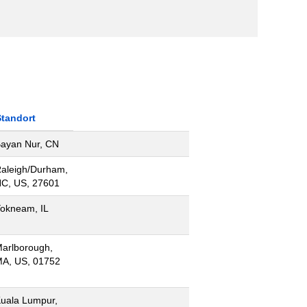
Standort
ayan Nur, CN
aleigh/Durham,
C, US, 27601
okneam, IL
arlborough,
A, US, 01752
uala Lumpur,