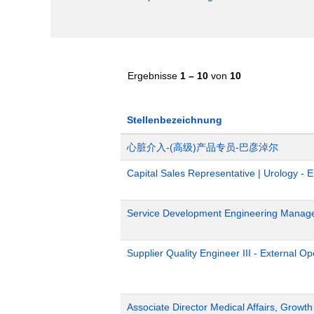
Ergebnisse
1 – 10
von
10
Stellenbezeichnung
心脏介入-(高级)产品专员-巴彦淖尔
Capital Sales Representative | Urology - 
Service Development Engineering Manag
Supplier Quality Engineer III - External 
Associate Director Medical Affairs, Growt