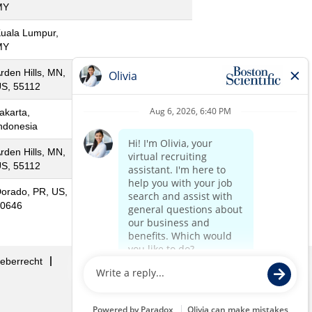
MY
uala Lumpur,
MY
rden Hills, MN,
S, 55112
akarta,
ndonesia
rden Hills, MN,
S, 55112
orado, PR, US,
0646
eberrecht