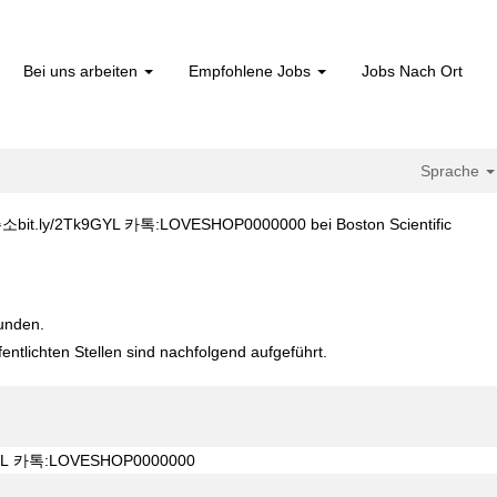
Bei uns arbeiten
Empfohlene Jobs
Jobs Nach Ort
Sprache
(aktuel
y/2Tk9GYL 카톡:LOVESHOP0000000 bei Boston Scientific
Seite)
§단축주소bit.ly/2Tk9GYL 카톡:LOVESHOP0000000".
funden.
fentlichten Stellen sind nachfolgend aufgeführt.