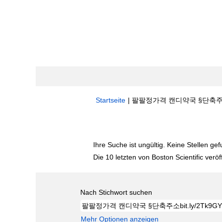
Startseite
|
팔팔정가격 캔디약국 §단축주소bit.l
Suchergebnisse für
"팔팔정가격 캔디약국 
Ihre Suche ist ungültig. Keine Stellen ge
Die 10 letzten von Boston Scientific veröf
Nach Stichwort suchen
Mehr Optionen anzeigen