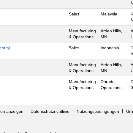
Sales
Malaysia
K
Manufacturing
Arden Hills,
A
& Operations
MN
U
ogram)
Sales
Indonesia
J
I
Manufacturing
Arden Hills,
A
& Operations
MN
U
Manufacturing
Dorado,
D
& Operations
Operations
0
llen anzeigen
Datenschutzrichtlinie
Nutzungsbedingungen
Urh