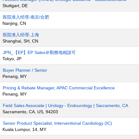
Stuttgart, DE
医院准入经理-南京/合肥
Nanjing, CN
医院准入经理-上海
Shanghai, SH, CN
JPN_【EP】EP Sales＠勤務地相談可
Tokyo, JP
Buyer Planner / Senior
Penang, MY
Pricing & Rebate Manager, APAC Commercial Excellence
Penang, MY
Field Sales Associate | Urology - Endourology | Sacramento, CA
Sacramento, CA, US, 94203
Senior Product Specialist, Interventional Cardiology (IC)
Kuala Lumpur, 14, MY