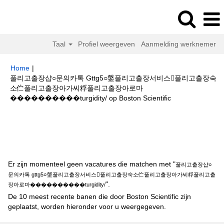
Taal
Profiel weergeven
Aanmelding werknemer
Home
|
풀리고출장샵○문의카톡 Gttg5○鎜풀리고출장서비스풀리고출장숙
소伫풀리고출장아가씨粰풀리고출장아로마
(huidige
����‍��‍����turgidity/ op Boston Scientific
pagina)
Zoekresultaten voor
"풀리고출장샵○문의카톡 gttg5○鎜풀리고출장
서비스풀리고출장숙소伫풀리고출장아가씨粰풀리고출장아로마
����‍��‍����turgidity/".
Er zijn momenteel geen vacatures die matchen met "
풀리고출장샵○
문의카톡 gttg5○鎜풀리고출장서비스풀리고출장숙소伫풀리고출장아가씨粰풀리고출
".
장아로마����‍��‍����turgidity/
De 10 meest recente banen die door Boston Scientific zijn
geplaatst, worden hieronder voor u weergegeven.