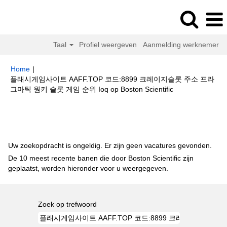
Taal
Profiel weergeven
Aanmelding werknemer
Home
|
플래시게임사이트 AAFF.TOP 코드:8899 크레이지슬롯 주소 프라
(huidige
그마틱 원키 슬롯 게임 순위 Ioq op Boston Scientific
pagina)
Zoekresultaten voor
"플래시게임사이트 AAFF.TOP 코드:8899 크레
이지슬롯 주소 프라그마틱 원키 슬롯 게임 순위 ioq".
Uw zoekopdracht is ongeldig. Er zijn geen vacatures gevonden.
De 10 meest recente banen die door Boston Scientific zijn
geplaatst, worden hieronder voor u weergegeven.
Zoek op trefwoord