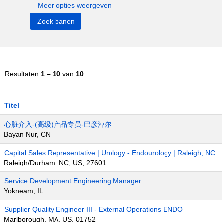
Meer opties weergeven
Resultaten
1 – 10
van
10
Titel
心脏介入-(高级)产品专员-巴彦淖尔
Bayan Nur, CN
Capital Sales Representative | Urology - Endourology | Raleigh, NC
Raleigh/Durham, NC, US, 27601
Service Development Engineering Manager
Yokneam, IL
Supplier Quality Engineer III - External Operations ENDO
Marlborough, MA, US, 01752