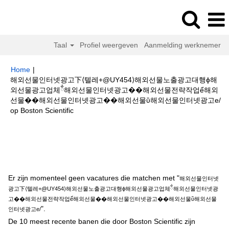
Taal
Profiel weergeven
Aanmelding werknemer
Home
|
해외선물인터넷광고下⟨텔레+@UY454⟩해외선물노출광고대행ϕ해
외선물광고업체ྂ해외선물인터넷광고��해외선물전략작업ể해외
선물��해외선물인터넷광고��해외선물ὒ해외선물인터넷광고e/
(huidige
op Boston Scientific
pagina)
Zoekresultaten voor
"해외선물인터넷광고下⟨텔레+@UY454⟩해외선
물노출광고대행ϕ해외선물광고업체ྂ해외선물인터넷광고��해외선물전략작
업ể해외선물��해외선물인터넷광고��해외선물ὒ해외선물인터넷광고e/".
Er zijn momenteel geen vacatures die matchen met "
해외선물인터넷
광고下⟨텔레+@UY454⟩해외선물노출광고대행ϕ해외선물광고업체ྂ해외선물인터넷광
고��해외선물전략작업ể해외선물��해외선물인터넷광고��해외선물ὒ해외선물
".
인터넷광고e/
De 10 meest recente banen die door Boston Scientific zijn