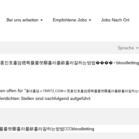
Bei uns arbeiten
Empfohlene Jobs
Jobs Nach Ort
Sprache
호홀덤㑻확률룰렛窷훌라룰赥훌라잘하는방법����‍♂️bloodletting bei Bos
2ͺCOMㅿ䓜홍진호홀덤㑻확률룰렛窷훌라룰赥훌라잘하는방법����‍♂️bloodlett
n offen für "
홍대홀덤ㅿTRRT2ͺCOMㅿ䓜홍진호홀덤㑻확률룰렛窷훌라룰赥훌라잘하는방법����
fentlichten Stellen sind nachfolgend aufgeführt.