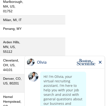
Marlborough,
MA, US,
01752
Milan, MI, IT
Penang, MY
Arden Hills,
MN, US,
55112
Cleveland,
OH, US,
44101
Denver, CO,
US, 80201
Hemel
Hempstead,