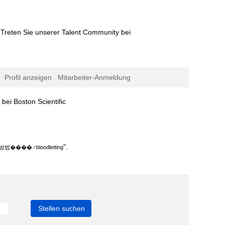
Treten Sie unserer Talent Community bei
Profil anzeigen
Mitarbeiter-Anmeldung
(aktuelle
ton Scientific
Seite)
ing".
".
‍♂️bloodletting