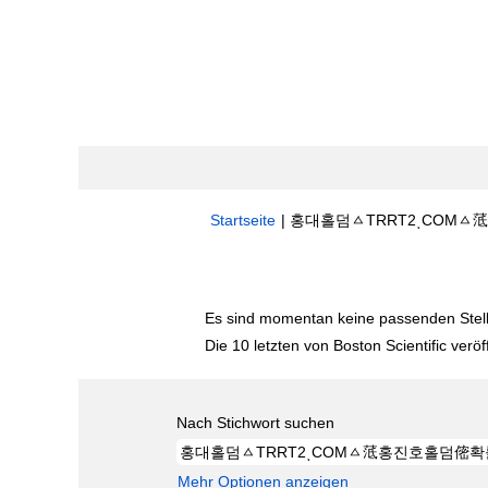
Startseite
|
홍대홀덤ㅿTRRT2ͺCOMㅿ䓜홍진
Suchergebnisse für
"홍대홀덤ㅿTRRT
Es sind momentan keine passenden Stelle
Die 10 letzten von Boston Scientific veröf
Nach Stichwort suchen
Mehr Optionen anzeigen