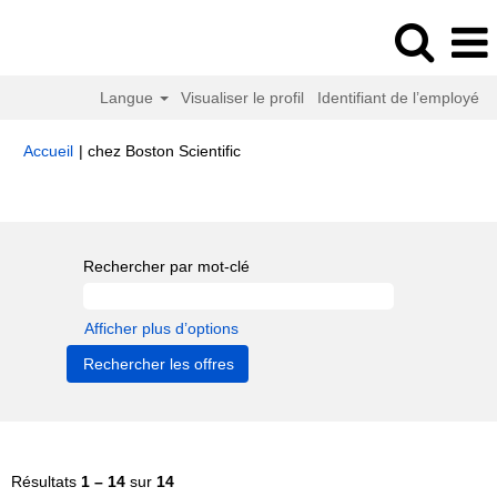
Langue
Visualiser le profil
Identifiant de l’employé
(page
Accueil
|
chez Boston Scientific
actuelle)
Résultats de la recherche pour
"Human Resources".
Rechercher par mot-clé
Afficher plus d’options
Résultats
1 – 14
sur
14