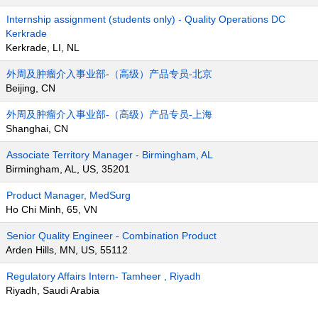
Internship assignment (students only) - Quality Operations DC
Kerkrade
Kerkrade, LI, NL
外周及肿瘤介入事业部-（高级）产品专员-北京
Beijing, CN
外周及肿瘤介入事业部-（高级）产品专员-上海
Shanghai, CN
Associate Territory Manager - Birmingham, AL
Birmingham, AL, US, 35201
Product Manager, MedSurg
Ho Chi Minh, 65, VN
Senior Quality Engineer - Combination Product
Arden Hills, MN, US, 55112
Regulatory Affairs Intern- Tamheer , Riyadh
Riyadh, Saudi Arabia