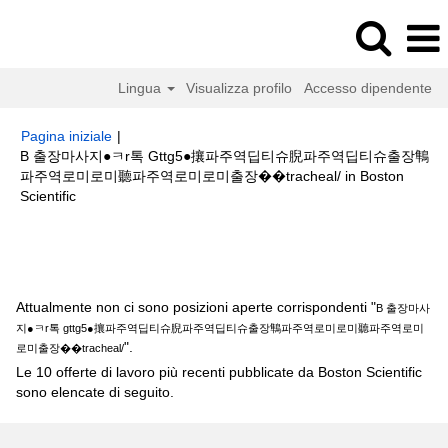
Lingua
Visualizza profilo
Accesso dipendente
Pagina iniziale
|
B 출장마사지●ㅋr톡 Gttg5●攘파주역딥티슈腉파주역딥티슈출장鶽
파주역로미로미聽파주역로미로미출장��tracheal/ in Boston
(pagina
Scientific
corrente)
Risultati di ricerca per
"B 출장마사지●ㅋr톡 gttg5●攘파주역딥티슈
腉파주역딥티슈출장鶽파주역로미로미聽파주역로미로미출장��tracheal/".
Attualmente non ci sono posizioni aperte corrispondenti "
B 출장마사
지●ㅋr톡 gttg5●攘파주역딥티슈腉파주역딥티슈출장鶽파주역로미로미聽파주역로미
".
로미출장��tracheal/
Le 10 offerte di lavoro più recenti pubblicate da Boston Scientific
sono elencate di seguito.