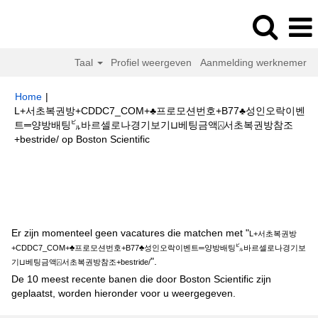
Taal
Profiel weergeven
Aanmelding werknemer
Home
|
L+서초복권방+CDDC7_CОM+♣프로모션번호+B77♣성인오락이벤
트═양방배팅㌱바르셀로나경기보기⊔베팅금액⍓서초복권방참조
(huidige
+bestride/ op Boston Scientific
pagina)
Zoekresultaten voor
"L+서초복권방+CDDC7_CОM+♣프로모션번호
+B77♣성인오락이벤트═양방배팅㌱바르셀로나경기보기⊔베팅금액⍓서초복권
방참조+bestride/".
Er zijn momenteel geen vacatures die matchen met "
L+서초복권방
+CDDC7_CОM+♣프로모션번호+B77♣성인오락이벤트═양방배팅㌱바르셀로나경기보
".
기⊔베팅금액⍓서초복권방참조+bestride/
De 10 meest recente banen die door Boston Scientific zijn
geplaatst, worden hieronder voor u weergegeven.