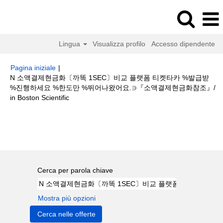
Lingua
Visualizza profilo
Accesso dipendente
Pagina iniziale
|
N 소액결제현금화〔까똑 1SEC〕비교 플랫폼 티켓타카 %발급받
%진행하세요 %한도만 %뛰어나왔어요.∋『소액결제현금화참조』/
(pagina
in Boston Scientific
corrente)
Risultati di ricerca per
"N 소액결제현금화〔까똑 1SEC〕비교 플랫
폼 티켓타카 %발급받 %진행하세요 %한도만 %뛰어나왔어요.∋『소액결제현
금화참조』/".
Cerca per parola chiave
Mostra più opzioni