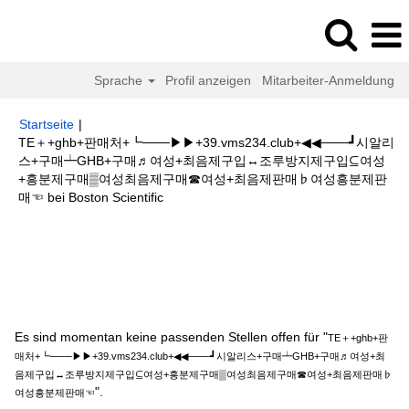
Sprache
Profil anzeigen
Mitarbeiter-Anmeldung
Startseite
|
TE＋+ghb+판매처+┗───▶▶+39.vms234.club+◀◀───┛시알리
스+구매┷GHB+구매♬여성+최음제구입↔조루방지제구입⊆여성
+흥분제구매▒여성최음제구매☎여성+최음제판매♭여성흥분제판
(aktuelle
매☜ bei Boston Scientific
Seite)
Suchergebnisse für
"TE＋+ghb+판매처
+┗───▶▶+39.vms234.club+◀◀───┛시알리스+구매┷GHB+구매♬여성
+최음제구입↔조루방지제구입⊆여성+흥분제구매▒여성최음제구매☎여성+최
음제판매♭여성흥분제판매☜".
Es sind momentan keine passenden Stellen offen für "
TE＋+ghb+판
매처+┗───▶▶+39.vms234.club+◀◀───┛시알리스+구매┷GHB+구매♬여성+최
음제구입↔조루방지제구입⊆여성+흥분제구매▒여성최음제구매☎여성+최음제판매♭
".
여성흥분제판매☜