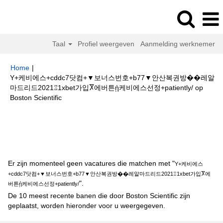
Taal
Profiel weergeven
Aanmelding werknemer
Home
|
Y+케비에스+cddc7닷컴+▼보너스번호+b77▼안산복권방��레알
마드리드2021⑄1xbet가입Ⴟ에버튼ᾐ케비에스선정+patiently/ op
(huidige
Boston Scientific
pagina)
Zoekresultaten voor
"Y+케비에스+cddc7닷컴+▼보너스번호+b77▼
안산복권방��레알마드리드2021⑄1xbet가입Ⴟ에버튼ᾐ케비에스선정
+patiently/".
Er zijn momenteel geen vacatures die matchen met "
Y+케비에스
+cddc7닷컴+▼보너스번호+b77▼안산복권방��레알마드리드2021⑄1xbet가입Ⴟ에
".
버튼ᾐ케비에스선정+patiently/
De 10 meest recente banen die door Boston Scientific zijn
geplaatst, worden hieronder voor u weergegeven.