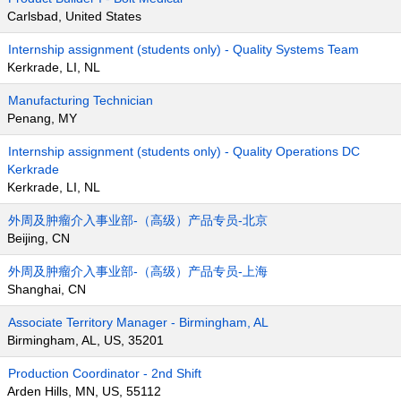
Carlsbad, United States
Internship assignment (students only) - Quality Systems Team
Kerkrade, LI, NL
Manufacturing Technician
Penang, MY
Internship assignment (students only) - Quality Operations DC
Kerkrade
Kerkrade, LI, NL
外周及肿瘤介入事业部-（高级）产品专员-北京
Beijing, CN
外周及肿瘤介入事业部-（高级）产品专员-上海
Shanghai, CN
Associate Territory Manager - Birmingham, AL
Birmingham, AL, US, 35201
Production Coordinator - 2nd Shift
Arden Hills, MN, US, 55112