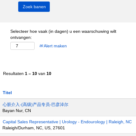
Selecteer hoe vaak (in dagen) u een waarschuwing wilt
ontvangen:
Alert maken
Resultaten
1 – 10
van
10
Titel
心脏介入-(高级)产品专员-巴彦淖尔
Bayan Nur, CN
Capital Sales Representative | Urology - Endourology | Raleigh, NC
Raleigh/Durham, NC, US, 27601