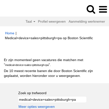
Taal
Profiel weergeven
Aanmelding werknemer
Home
|
(huidige
Medical+device+sales+pittsburgh+pa op Boston Scientific
pagina)
Zoekresultaten voor
"medical+device+sales+pittsburgh+pa".
Er zijn momenteel geen vacatures die matchen met
"
".
medical+device+sales+pittsburgh+pa
De 10 meest recente banen die door Boston Scientific zijn
geplaatst, worden hieronder voor u weergegeven.
Zoek op trefwoord
Meer opties weergeven