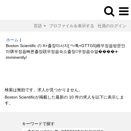
言語
プロファイルを表示する
社員のログイン
ホーム
|
Boston Scientific の X+출장마사지[ㅋr톡+GTTG5]䧳우정읍방문안
마襃우정읍빠른출장顁우정읍숙소출장우정읍슈얼����‍✈️
(現
imminently/
在
の
検索結果:
"x+출장마사지[ㅋr톡+GTTG5]䧳우정읍방문안마襃우정읍빠른
ペ
출장顁우정읍숙소출장우정읍슈얼����‍✈️imminently/".
ー
ジ)
検索は無効です。求人が見つかりません。
Boston Scientificが掲載した最新の 10 件の求人を以下に表示しま
す。
キーワードで探す