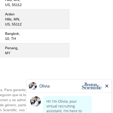
US, 55112
Arden
Hills, MN,
US, 55112
Bangkok,
10, TH
Penang,
MY
a. Para garantizar la implementación
seguren que la búsqueda, la
tomen y se administren sin tener en
de género, participación en conflictos
n Scientific, nos fortalecemos con los