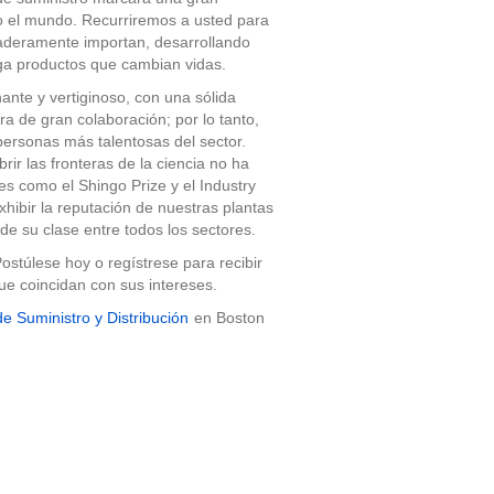
do el mundo. Recurriremos a usted para
aderamente importan, desarrollando
ga productos que cambian vidas.
nte y vertiginoso, con una sólida
ra de gran colaboración; por lo tanto,
 personas más talentosas del sector.
ir las fronteras de la ciencia no ha
s como el Shingo Prize y el Industry
xhibir la reputación de nuestras plantas
de su clase entre todos los sectores.
ostúlese hoy o regístrese para recibir
ue coincidan con sus intereses.
e Suministro y Distribución
en Boston