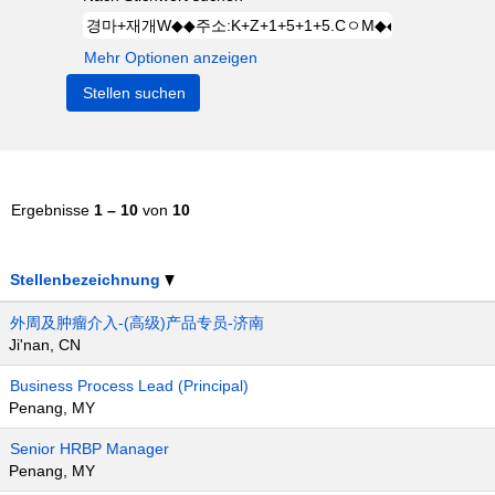
Mehr Optionen anzeigen
Ergebnisse
1 – 10
von
10
Stellenbezeichnung
外周及肿瘤介入-(高级)产品专员-济南
Ji'nan, CN
Business Process Lead (Principal)
Penang, MY
Senior HRBP Manager
Penang, MY