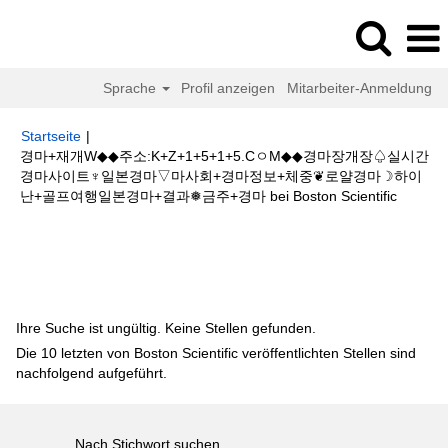
Sprache
Profil anzeigen
Mitarbeiter-Anmeldung
Startseite
|
경마+재개W◆◆주소:K+Z+1+5+1+5.CㅇM◆◆경마장개장♤실시간
경마사이트♆일본경마▽마사회+경마정보+체중❦로얄경마☽하이
(aktuell
난+골프여행일본경마+결과❅금주+경마 bei Boston Scientific
Seite)
Suchergebnisse für
"경마+재개W◆◆주소:K+Z+1+5+1+5.CㅇM◆◆
경마장개장♤실시간경마사이트♆일본경마▽마사회+경마정보+체중❦로얄경
마☽하이난+골프여행일본경마+결과❅금주+경마".
Ihre Suche ist ungültig. Keine Stellen gefunden.
Die 10 letzten von Boston Scientific veröffentlichten Stellen sind
nachfolgend aufgeführt.
Nach Stichwort suchen