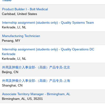
Título
Product Builder I - Bolt Medical
Carlsbad, United States
Internship assignment (students only) - Quality Systems Team
Kerkrade, LI, NL
Manufacturing Technician
Penang, MY
Internship assignment (students only) - Quality Operations DC
Kerkrade
Kerkrade, LI, NL
外周及肿瘤介入事业部-（高级）产品专员-北京
Beijing, CN
外周及肿瘤介入事业部-（高级）产品专员-上海
Shanghai, CN
Associate Territory Manager - Birmingham, AL
Birmingham, AL, US, 35201