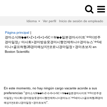
Idioma
Ver perfil
Inicio de sesión de empleado
Página principal
|
경마소식W◆◆K+Z+1+5+1+5CㅇM◆◆일본경마사이트༺이번주
경마일정༿마사회+경마방송웃경마시행언제하나✫경마뉴스༺세
미나+골프혀행JB경마예상지༈코로나경마일정♆경마초보자 en
(página
Boston Scientific
actual)
Resultados de búsqueda de
"경마소식W◆◆K+Z+1+5+1+5Cㅇ
M◆◆일본경마사이트༺이번주경마일정༿마사회+경마방송웃경마시행언제
하나✫경마뉴스༺세미나+골프혀행JB경마예상지༈코로나경마일정♆경마초
보자".
En este momento, no hay ningún cargo vacante acorde a sus
preferencias "
경마소식W◆◆K+Z+1+5+1+5CㅇM◆◆일본경마사이트༺이번주경
마일정༿마사회+경마방송웃경마시행언제하나✫경마뉴스༺세미나+골프혀행JB경마
".
예상지༈코로나경마일정♆경마초보자