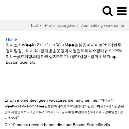
Taal
Profiel weergeven
Aanmelding werknemer
Home
|
경마소식W◆◆K+Z+1+5+1+5CㅇM◆◆일본경마사이트༺이번주
경마일정༿마사회+경마방송웃경마시행언제하나✫경마뉴스༺세
미나+골프혀행JB경마예상지༈코로나경마일정♆경마초보자 op
(huidige
Boston Scientific
pagina)
Zoekresultaten voor
"경마소식W◆◆K+Z+1+5+1+5CㅇM◆◆일본경
마사이트༺이번주경마일정༿마사회+경마방송웃경마시행언제하나✫경마뉴
스༺세미나+골프혀행JB경마예상지༈코로나경마일정♆경마초보자".
Er zijn momenteel geen vacatures die matchen met "
경마소식
W◆◆K+Z+1+5+1+5CㅇM◆◆일본경마사이트༺이번주경마일정༿마사회+경마방송웃
경마시행언제하나✫경마뉴스༺세미나+골프혀행JB경마예상지༈코로나경마일정♆경
".
마초보자
De 10 meest recente banen die door Boston Scientific zijn