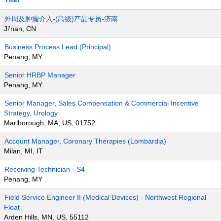
外周及肿瘤介入-(高级)产品专员-济南
Ji'nan, CN
Business Process Lead (Principal)
Penang, MY
Senior HRBP Manager
Penang, MY
Senior Manager, Sales Compensation & Commercial Incentive
Strategy, Urology
Marlborough, MA, US, 01752
Account Manager, Coronary Therapies (Lombardia)
Milan, MI, IT
Receiving Technician - S4
Penang, MY
Field Service Engineer II (Medical Devices) - Northwest Regional
Float
Arden Hills, MN, US, 55112