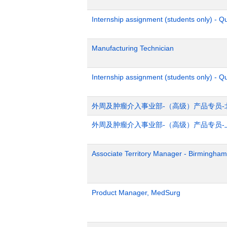
Internship assignment (students only) - 
Manufacturing Technician
Internship assignment (students only) - Q
外周及肿瘤介入事业部-（高级）产品专员-
外周及肿瘤介入事业部-（高级）产品专员-
Associate Territory Manager - Birmingham
Product Manager, MedSurg