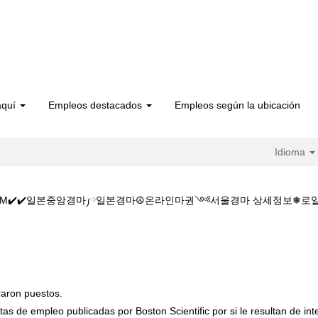
aquí
Empleos destacados
Empleos según la ubicación
Idioma
.CㅇM✔️✔️일본중앙경마༿일본경마☮온라인마권༺서울경마 상세정보❅로얄스
마언제부터하나J✔️✔️주소:KZ1515.CㅇM✔️✔️일본중앙경마༿일본경마
raron puestos.
tas de empleo publicadas por Boston Scientific por si le resultan de int