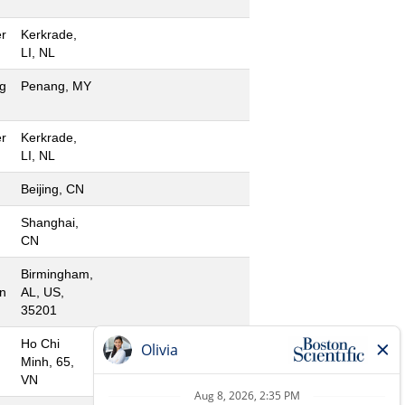
r
Kerkrade,
LI, NL
g
Penang, MY
r
Kerkrade,
LI, NL
Beijing, CN
Shanghai,
CN
Birmingham,
n
AL, US,
35201
Ho Chi
Minh, 65,
VN