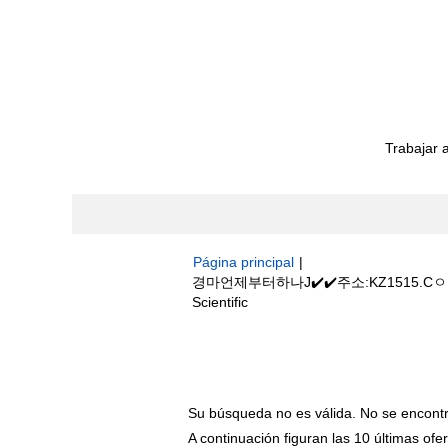
Trabajar 
Página principal
|
경마언제부터하나J✔️✔️주소:KZ1515
(página
Scientific
actual)
Resultados de búsqueda de
"경
경마일정".
Su búsqueda no es válida. No se encont
A continuación figuran las 10 últimas ofer