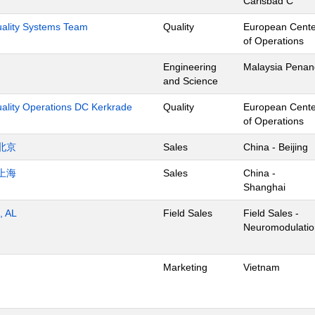
Carlsbad C
Quality Systems Team
Quality
European Cente
of Operations
Engineering
Malaysia Penan
and Science
uality Operations DC Kerkrade
Quality
European Cente
of Operations
北京
Sales
China - Beijing
上海
Sales
China -
Shanghai
, AL
Field Sales
Field Sales -
Neuromodulatio
Marketing
Vietnam