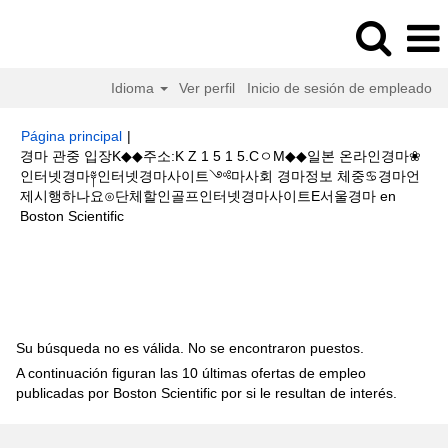
Idioma
Ver perfil
Inicio de sesión de empleado
Página principal
|
경마 관중 입장K◆◆주소:K Z 1 5 1 5.CㅇM◆◆일본 온라인경마❀
인터넷경마༈인터넷경마사이트༺마사회 경마정보 체중♋경마언
제시행하나요⊙단체할인골프인터넷경마사이트E서울경마 en
(página
Boston Scientific
actual)
Resultados de búsqueda de
"경마 관중 입장K◆◆주소:K Z 1 5
1 5.CㅇM◆◆일본 온라인경마❀인터넷경마༈인터넷경마사이트༺마사회 경마
정보 체중♋경마언제시행하나요⊙단체할인골프인터넷경마사이트E서울경마".
Su búsqueda no es válida. No se encontraron puestos.
A continuación figuran las 10 últimas ofertas de empleo
publicadas por Boston Scientific por si le resultan de interés.