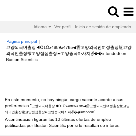
Idioma
Ver perfil
Inicio de sesión de empleado
Página principal
|
고양외국녀출장◀Õ1Õx4889x4785◀雲고양외국인여성출장䱍고양
외국인출장褸고양점심출장➽고양중국마사지✌��intended/ en
(página
Boston Scientific
actual)
Resultados de búsqueda de
"고양외국녀출장
◀Õ1Õx4889x4785◀雲고양외국인여성출장䱍고양외국인출장褸고양점심출장
➽고양중국마사지✌��intended/".
En este momento, no hay ningún cargo vacante acorde a sus
preferencias "
고양외국녀출장◀Õ1Õx4889x4785◀雲고양외국인여성출장䱍고양
".
외국인출장褸고양점심출장➽고양중국마사지✌��intended/
A continuación figuran las 10 últimas ofertas de empleo
publicadas por Boston Scientific por si le resultan de interés.