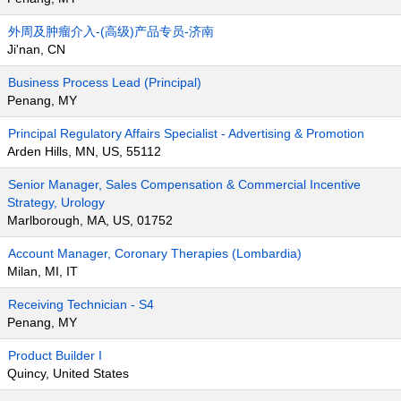
外周及肿瘤介入-(高级)产品专员-济南
Ji'nan, CN
Business Process Lead (Principal)
Penang, MY
Principal Regulatory Affairs Specialist - Advertising & Promotion
Arden Hills, MN, US, 55112
Senior Manager, Sales Compensation & Commercial Incentive
Strategy, Urology
Marlborough, MA, US, 01752
Account Manager, Coronary Therapies (Lombardia)
Milan, MI, IT
Receiving Technician - S4
Penang, MY
Product Builder I
Quincy, United States