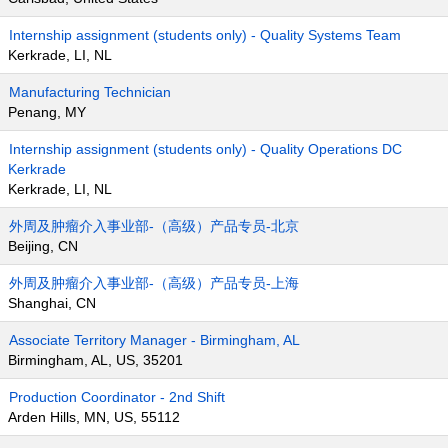
Internship assignment (students only) - Quality Systems Team
Kerkrade, LI, NL
Manufacturing Technician
Penang, MY
Internship assignment (students only) - Quality Operations DC
Kerkrade
Kerkrade, LI, NL
外周及肿瘤介入事业部-（高级）产品专员-北京
Beijing, CN
外周及肿瘤介入事业部-（高级）产品专员-上海
Shanghai, CN
Associate Territory Manager - Birmingham, AL
Birmingham, AL, US, 35201
Production Coordinator - 2nd Shift
Arden Hills, MN, US, 55112