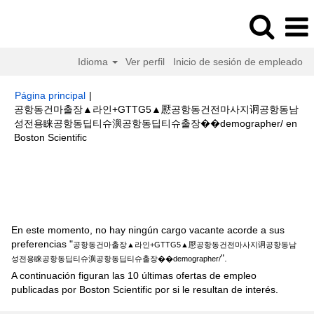
Idioma
Ver perfil
Inicio de sesión de empleado
Página principal
|
공항동건마출장▲라인+GTTG5▲懕공항동건전마사지诇공항동남
성전용睐공항동딥티슈㵰공항동딥티슈출장��demographer/ en
(página
Boston Scientific
actual)
Resultados de búsqueda de
"공항동건마출장▲라인+GTTG5▲
懕공항동건전마사지诇공항동남성전용睐공항동딥티슈㵰공항동딥티슈출장
��demographer/".
En este momento, no hay ningún cargo vacante acorde a sus
preferencias "
공항동건마출장▲라인+GTTG5▲懕공항동건전마사지诇공항동남
".
성전용睐공항동딥티슈㵰공항동딥티슈출장��demographer/
A continuación figuran las 10 últimas ofertas de empleo
publicadas por Boston Scientific por si le resultan de interés.