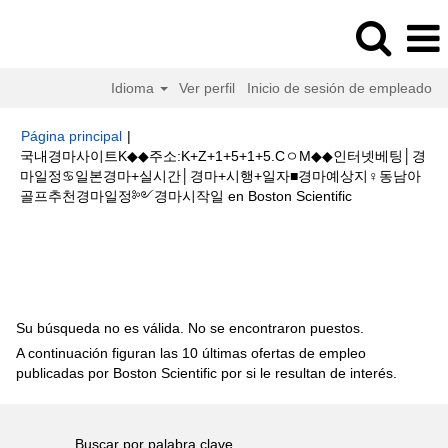
Idioma
Ver perfil
Inicio de sesión de empleado
Página principal
|
국내경마사이트K◆◆주소:K+Z+1+5+1+5.CㅇM◆◆인터넷베팅│경
마일정♋일본경마+실시간│경마+시행+일자■경마예상지♀동남아
(página
골프추천경마일정༻경마시작일 en Boston Scientific
actual)
Resultados de búsqueda de
"국내경마사이트K◆◆주
소:K+Z+1+5+1+5.CㅇM◆◆인터넷베팅│경마일정♋일본경마+실시간│경마
+시행+일자■경마예상지♀동남아골프추천경마일정༻경마시작일".
Su búsqueda no es válida. No se encontraron puestos.
A continuación figuran las 10 últimas ofertas de empleo
publicadas por Boston Scientific por si le resultan de interés.
Buscar por palabra clave