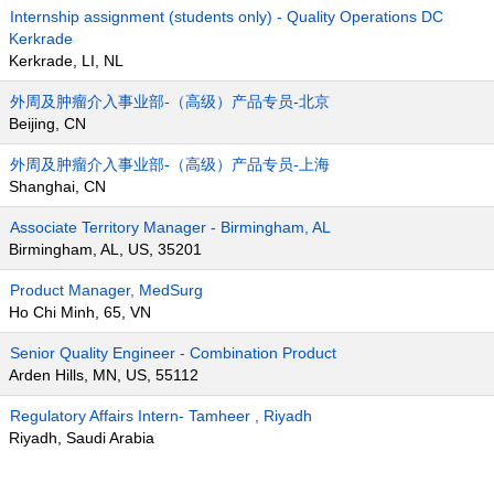
Internship assignment (students only) - Quality Operations DC
Kerkrade
Kerkrade, LI, NL
外周及肿瘤介入事业部-（高级）产品专员-北京
Beijing, CN
外周及肿瘤介入事业部-（高级）产品专员-上海
Shanghai, CN
Associate Territory Manager - Birmingham, AL
Birmingham, AL, US, 35201
Product Manager, MedSurg
Ho Chi Minh, 65, VN
Senior Quality Engineer - Combination Product
Arden Hills, MN, US, 55112
Regulatory Affairs Intern- Tamheer , Riyadh
Riyadh, Saudi Arabia