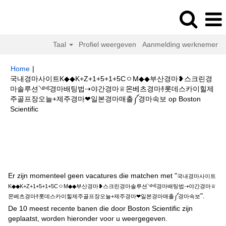
Taal
Profiel weergeven
Aanmelding werknemer
Home
|
국내경마사이트K◆◆K+Z+1+5+1+5CㅇM◆◆부산경마❥스크린경
마솔루션༺경마배팅법⇢야간경마♕몬베츠경마࿈롯데스카이힐제
주골프장오늘+제주경마❤일본경마매출༼경마속보 op Boston
(huidige
Scientific
pagina)
Zoekresultaten voor
"국내경마사이트K◆◆K+Z+1+5+1+5CㅇM◆◆
부산경마❥스크린경마솔루션༺경마배팅법⇢야간경마♕몬베츠경마࿈롯데스
카이힐제주골프장오늘+제주경마❤일본경마매출༼경마속보".
Er zijn momenteel geen vacatures die matchen met "
국내경마사이트
K◆◆K+Z+1+5+1+5CㅇM◆◆부산경마❥스크린경마솔루션༺경마배팅법⇢야간경마♕
".
몬베츠경마࿈롯데스카이힐제주골프장오늘+제주경마❤일본경마매출༼경마속보
De 10 meest recente banen die door Boston Scientific zijn
geplaatst, worden hieronder voor u weergegeven.