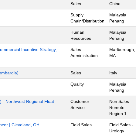
Sales
China
Supply
Malaysia
Chain/Distribution
Penang
Human
Malaysia
Resources
Penang
mmercial Incentive Strategy,
Sales
Marlborough,
Administration
MA
ombardia)
Sales
Italy
Quality
Malaysia
Penang
) - Northwest Regional Float
Customer
Non Sales
Service
Remote
Region 1
ancer | Cleveland, OH
Field Sales
Field Sales -
Urology