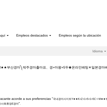
aquí
Empleos destacados
Empleos según la ubicación
Idioma
5CㅇM★★부산경마༽제주경마출마표、경+마왕+5두♚온라인배팅☀일본경
내경마사이트Y★★K+Z+1+5+1+5CㅇM★★부산경마༽제주경마출마표、경
acante acorde a sus preferencias "
국내경마사이트Y★★K+Z+1+5+1+5CㅇM
".
마사회휴장E경마