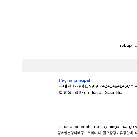
Trabajar 
Página principal
|
국내경마사이트Y★★K+Z+1+5+1+
(página
회휴장E경마 en Boston Scientific
actual)
Resultados de búsqueda de
"국
+골프장경마휴장안내│마사회휴장E경마".
En este momento, no hay ningún cargo v
팅☀일본경마베팅、트리니티+골프장경마휴장안내│