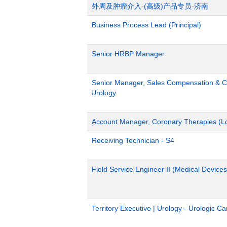
外周及肿瘤介入-(高级)产品专员-济南
Business Process Lead (Principal)
Senior HRBP Manager
Senior Manager, Sales Compensation & Co
Urology
Account Manager, Coronary Therapies (L
Receiving Technician - S4
Field Service Engineer II (Medical Devices
Territory Executive | Urology - Urologic C