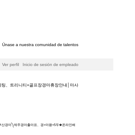
Únase a nuestra comunidad de talentos
Ver perfil
Inicio de sesión de empleado
마베팅、트리니티+골프장경마휴장안내│마사
+마왕+5두♚온라인배팅☀일본경마베팅、트리니티
★★부산경마༽제주경마출마표、경+마왕+5두♚온라인배