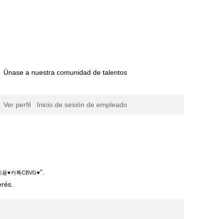
Únase a nuestra comunidad de talentos
Ver perfil
Inicio de sesión de empleado
".
용♥카톡CBVG♥
erés.