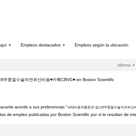
aquí
Empleos destacados
Empleos según la ubicación
Idioma
(página
중절수술자연유산비용♥카톡CBVG♥ en Boston Scientific
actual)
­태비용저렴한곳-임신8주중절수술자연유산비용♥카톡CBVG♥".
acante acorde a sus preferencias "
낙­태비용저렴한곳-임신8주중절수술자연유산비
tas de empleo publicadas por Boston Scientific por si le resultan de int