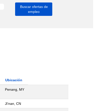
Ubicación
Penang, MY
Ji'nan, CN