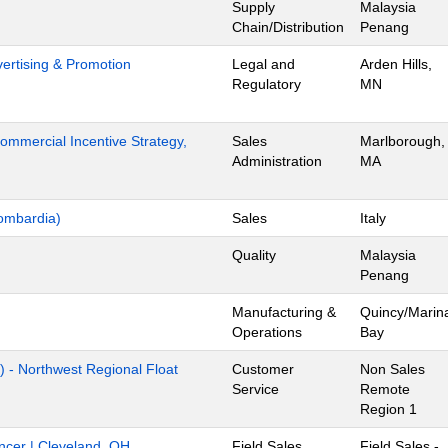
Supply
Malaysia
Chain/Distribution
Penang
dvertising & Promotion
Legal and
Arden Hills,
Regulatory
MN
mmercial Incentive Strategy,
Sales
Marlborough,
Administration
MA
ombardia)
Sales
Italy
Quality
Malaysia
Penang
Manufacturing &
Quincy/Marin
Operations
Bay
) - Northwest Regional Float
Customer
Non Sales
Service
Remote
Region 1
ancer | Cleveland, OH
Field Sales
Field Sales -