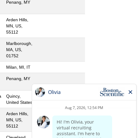
Penang, MY
Arden Hills,
MN, US,
55112
Marlborough,
MA, US,
01752
Milan, MI, IT
Penang, MY
a
Quincy,
United States
Arden Hills,
MN, US,
55112
Cleveland,