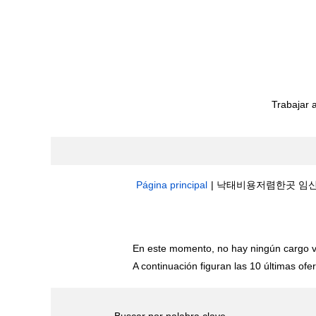
Trabajar 
Página principal
|
낙­태비용저렴한곳 임신8주
Resultados de búsqueda de
"낙
En este momento, no hay ningún cargo v
A continuación figuran las 10 últimas ofer
Buscar por palabra clave