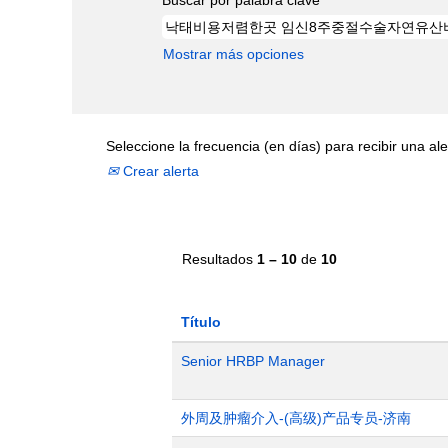
Mostrar más opciones
Seleccione la frecuencia (en días) para recibir una ale
Crear alerta
Resultados
1 – 10
de
10
Título
Senior HRBP Manager
外周及肿瘤介入-(高级)产品专员-济南