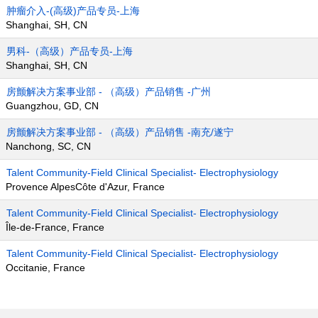
肿瘤介入-(高级)产品专员-上海
Shanghai, SH, CN
男科-（高级）产品专员-上海
Shanghai, SH, CN
房颤解决方案事业部 - （高级）产品销售 -广州
Guangzhou, GD, CN
房颤解决方案事业部 - （高级）产品销售 -南充/遂宁
Nanchong, SC, CN
Talent Community-Field Clinical Specialist- Electrophysiology
Provence AlpesCôte d'Azur, France
Talent Community-Field Clinical Specialist- Electrophysiology
Île-de-France, France
Talent Community-Field Clinical Specialist- Electrophysiology
Occitanie, France