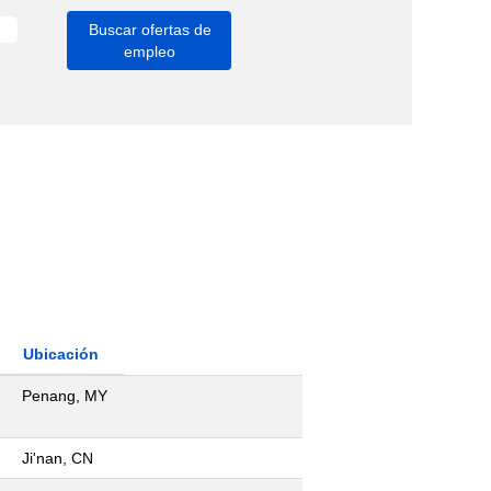
Ubicación
Penang, MY
Ji'nan, CN