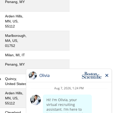
Penang, MY
Arden Hills,
MN, US,
55112
Marlborough,
MA, US,
01752
Milan, MI, IT
Penang, MY
a
Quincy,
United States
Arden Hills,
MN, US,
55112
Cleveland,