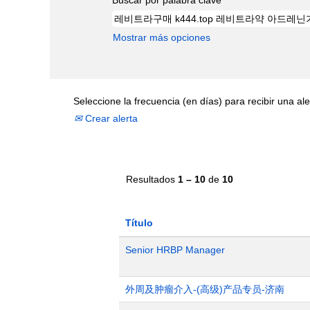
Mostrar más opciones
Seleccione la frecuencia (en días) para recibir una ale
Crear alerta
Resultados
1 – 10
de
10
Título
Senior HRBP Manager
外周及肿瘤介入-(高级)产品专员-济南