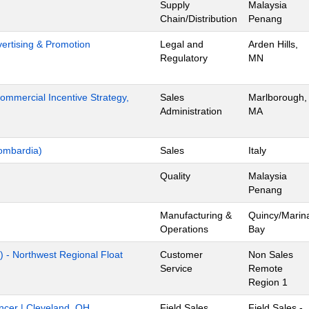
Supply
Malaysia
Chain/Distribution
Penang
dvertising & Promotion
Legal and
Arden Hills,
Regulatory
MN
mmercial Incentive Strategy,
Sales
Marlborough,
Administration
MA
ombardia)
Sales
Italy
Quality
Malaysia
Penang
Manufacturing &
Quincy/Marin
Operations
Bay
) - Northwest Regional Float
Customer
Non Sales
Service
Remote
Region 1
ancer | Cleveland, OH
Field Sales
Field Sales -