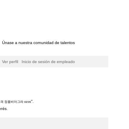
Únase a nuestra comunidad de talentos
Ver perfil
Inicio de sesión de empleado
ina
al)
".
격 정품비아그라 ozos
erés.