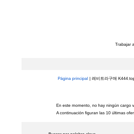
Trabajar 
Página principal
|
레비트라구매 K444.top
Resultados de búsqueda de
"레비
En este momento, no hay ningún cargo v
A continuación figuran las 10 últimas ofer
Buscar por palabra clave