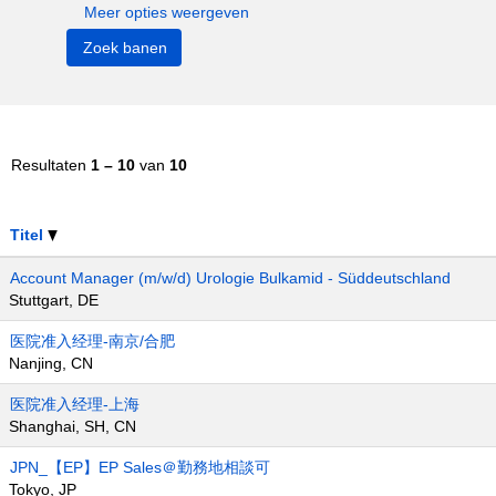
Meer opties weergeven
Resultaten
1 – 10
van
10
Titel
Account Manager (m/w/d) Urologie Bulkamid - Süddeutschland
Stuttgart, DE
医院准入经理-南京/合肥
Nanjing, CN
医院准入经理-上海
Shanghai, SH, CN
JPN_【EP】EP Sales＠勤務地相談可
Tokyo, JP