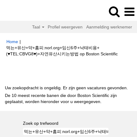
Taal
Profiel weergeven
Aanmelding werknemer
Home
|
먹는+유산+약+홈­피:norl.org+임신6주+낙­태비용+
(huidige
(♥TEL:CBVG8♥)+자연유산시키는방법 op Boston Scientific
pagina)
Zoekresultaten voor
"먹는+유산+약+홈­피:norl.org+임신6주+낙­태비
용+(♥TEL:CBVG8♥)+자연유산시키는방법".
Uw zoekopdracht is ongeldig. Er zijn geen vacatures gevonden.
De 10 meest recente banen die door Boston Scientific zijn
geplaatst, worden hieronder voor u weergegeven.
Zoek op trefwoord