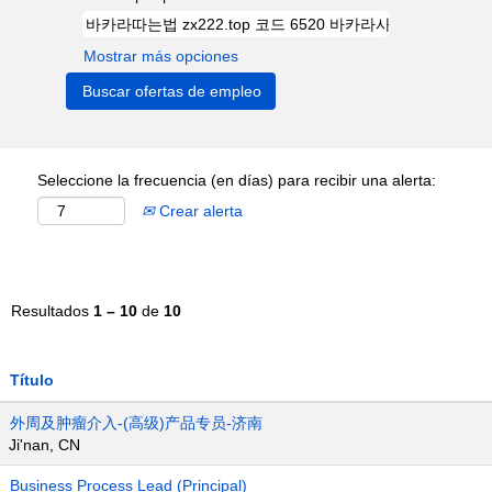
Mostrar más opciones
Seleccione la frecuencia (en días) para recibir una alerta:
Crear alerta
Resultados
1 – 10
de
10
Título
外周及肿瘤介入-(高级)产品专员-济南
Ji'nan, CN
Business Process Lead (Principal)