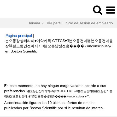
Idioma
Ver perfil
Inicio de sesión de empleado
Página principal
|
본오동감성테라피♥예약카톡 GTTG5♥본오동건마㥦본오동건마출
장䶏본오동건전마사지본오동남성전용����‍♂️unconsciously/
(página
en Boston Scientific
actual)
Resultados de búsqueda de
"본오동감성테라피♥예약카톡
GTTG5♥본오동건마㥦본오동건마출장䶏본오동건전마사지본오동남성전용
����‍♂️unconsciously/".
En este momento, no hay ningún cargo vacante acorde a sus
preferencias "
본오동감성테라피♥예약카톡 GTTG5♥본오동건마㥦본오동건마출
".
장䶏본오동건전마사지본오동남성전용����‍♂️unconsciously/
A continuación figuran las 10 últimas ofertas de empleo
publicadas por Boston Scientific por si le resultan de interés.