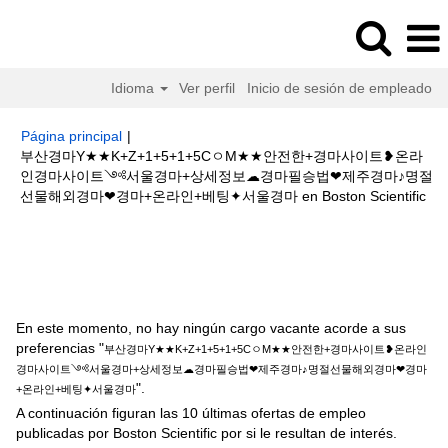
Idioma
Ver perfil
Inicio de sesión de empleado
Página principal
|
부산경마Y★★K+Z+1+5+1+5CㅇM★★안전한+경마사이트❥온라
인경마사이트༺서울경마+상세정보☁경마필승법❤제주경마♪명절
(pá
선물해외경마❤경마+온라인+베팅✦서울경마 en Boston Scientific
act
Resultados de búsqueda de
"부산경마Y★★K+Z+1+5+1+5Cㅇ
M★★안전한+경마사이트❥온라인경마사이트༺서울경마+상세정보☁경마필
승법❤제주경마♪명절선물해외경마❤경마+온라인+베팅✦서울경마".
En este momento, no hay ningún cargo vacante acorde a sus
preferencias "
부산경마Y★★K+Z+1+5+1+5CㅇM★★안전한+경마사이트❥온라인
경마사이트༺서울경마+상세정보☁경마필승법❤제주경마♪명절선물해외경마❤경마
".
+온라인+베팅✦서울경마
A continuación figuran las 10 últimas ofertas de empleo
publicadas por Boston Scientific por si le resultan de interés.