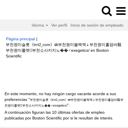
Idioma
Ver perfil
Inicio de sesión de empleado
Página principal
|
부천원미슬롯《trrt2¸com》ಈ부천원미블랙잭⇣부천원미홀덤바䰉
부천원미룰렛부천소사카지노��‍♂️exegetics/ en Boston
(página
Scientific
actual)
Resultados de búsqueda de
"부천원미슬롯《trrt2¸com》ಈ부천
원미블랙잭⇣부천원미홀덤바䰉부천원미룰렛부천소사카지노
��‍♂️exegetics/".
En este momento, no hay ningún cargo vacante acorde a sus
preferencias "
부천원미슬롯《trrt2¸com》ಈ부천원미블랙잭⇣부천원미홀덤바䰉부
".
천원미룰렛부천소사카지노��‍♂️exegetics/
A continuación figuran las 10 últimas ofertas de empleo
publicadas por Boston Scientific por si le resultan de interés.