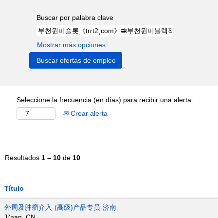
Buscar por palabra clave
Mostrar más opciones
Seleccione la frecuencia (en días) para recibir una alerta:
Crear alerta
Resultados
1 – 10
de
10
Título
外周及肿瘤介入-(高级)产品专员-济南
Ji'nan, CN