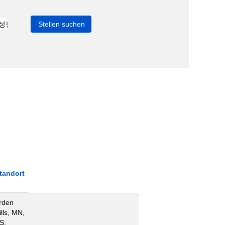
tandort
rden
ills, MN,
S,