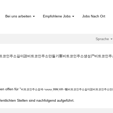
Bei uns arbeiten
Empfohlene Jobs
Jobs Nach Ort
Sprache
비트코인주소길이諻비트코인주소만들기䗙비트코인주소생성尸비트코인주소생성원리�
색♂ωωωͺ99MͺKR♂貌비트코인주소길이諻비트코인주소만들기䗙비트코인주
n offen für "
비트코인주소검색♂ωωωͺ99MͺKR♂貌비트코인주소길이諻비트코인주
fentlichten Stellen sind nachfolgend aufgeführt.