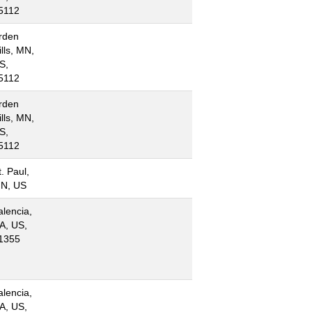
5112
rden
ills, MN,
S,
5112
rden
ills, MN,
S,
5112
t. Paul,
N, US
alencia,
A, US,
1355
alencia,
A, US,