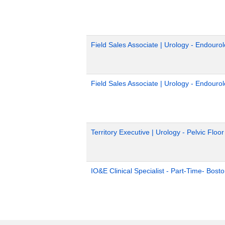
Field Sales Associate | Urology - Endouro
Field Sales Associate | Urology - Endouro
Territory Executive | Urology - Pelvic Floo
IO&E Clinical Specialist - Part-Time- Bost