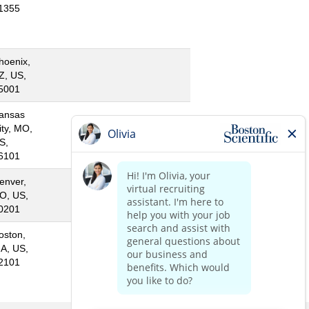
1355
hoenix,
Z, US,
5001
ansas
ity, MO,
S,
6101
enver,
O, US,
0201
oston,
A, US,
2101