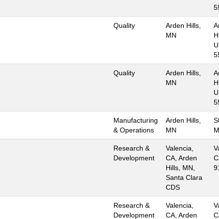
5
Quality
Arden Hills,
A
MN
H
U
5
Quality
Arden Hills,
A
MN
H
U
5
Manufacturing
Arden Hills,
S
& Operations
MN
M
Research &
Valencia,
V
Development
CA, Arden
C
Hills, MN,
9
Santa Clara
CDS
Research &
Valencia,
V
Development
CA, Arden
C