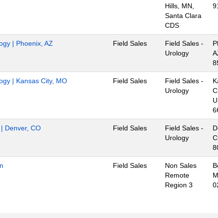
Hills, MN,
9
Santa Clara
CDS
logy | Phoenix, AZ
Field Sales
Field Sales -
P
Urology
A
8
logy | Kansas City, MO
Field Sales
Field Sales -
K
Urology
C
U
6
r | Denver, CO
Field Sales
Field Sales -
D
Urology
C
8
on
Field Sales
Non Sales
B
Remote
M
Region 3
0