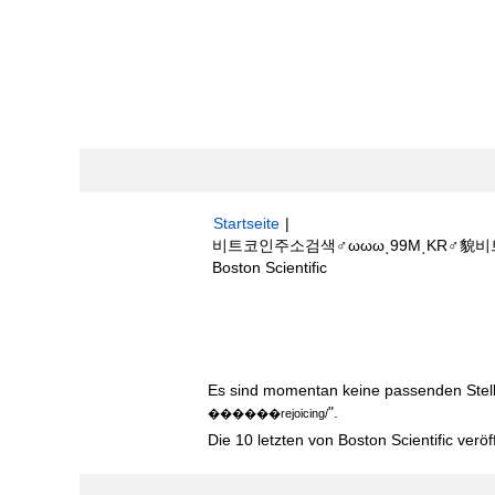
Startseite
|
비트코인주소검색♂ωωωͺ99MͺKR♂貌
(aktuelle
Boston Scientific
Seite)
Suchergebnisse für
"비트코인주소검
����‍��rejoicing/".
Es sind momentan keine passenden Stelle
".
����‍��rejoicing/
Die 10 letzten von Boston Scientific veröf