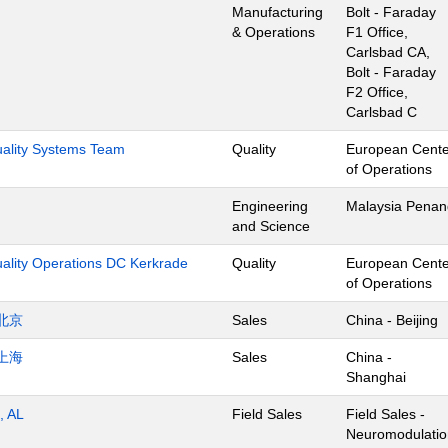
Manufacturing
Bolt - Faraday
& Operations
F1 Office,
Carlsbad CA,
Bolt - Faraday
F2 Office,
Carlsbad C
Quality Systems Team
Quality
European Cente
of Operations
Engineering
Malaysia Penan
and Science
uality Operations DC Kerkrade
Quality
European Cente
of Operations
北京
Sales
China - Beijing
上海
Sales
China -
Shanghai
, AL
Field Sales
Field Sales -
Neuromodulatio