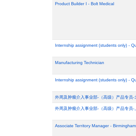
Product Builder I - Bolt Medical
Internship assignment (students only) - 
Manufacturing Technician
Internship assignment (students only) - Q
外周及肿瘤介入事业部-（高级）产品专员-
外周及肿瘤介入事业部-（高级）产品专员-
Associate Territory Manager - Birmingham