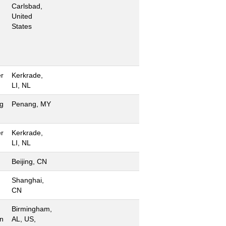
Carlsbad,
United
States
r
Kerkrade,
LI, NL
g
Penang, MY
r
Kerkrade,
LI, NL
Beijing, CN
Shanghai,
CN
Birmingham,
n
AL, US,