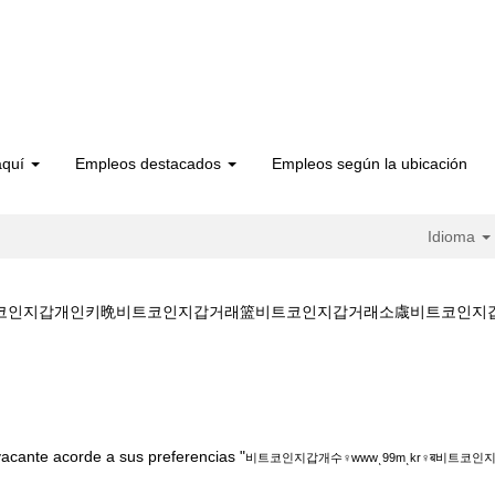
aquí
Empleos destacados
Empleos según la ubicación
Idioma
코인지갑개인키晩비트코인지갑거래篮비트코인지갑거래소䖗비트코인지갑검색����‍♂
트코인지갑개수♀wwwͺ99mͺkr♀ब비트코인지갑개인키晩비트코인지갑거래
acante acorde a sus preferencias "
비트코인지갑개수♀wwwͺ99mͺkr♀ब비트