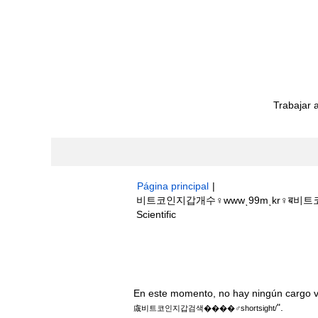
Trabajar 
Página principal
|
비트코인지갑개수♀wwwͺ99mͺkr♀ब비트
(página
Scientific
actual)
Resultados de búsqueda de
"비
����‍♂️shortsight/".
En este momento, no hay ningún cargo v
".
䖗비트코인지갑검색����‍♂️shortsight/