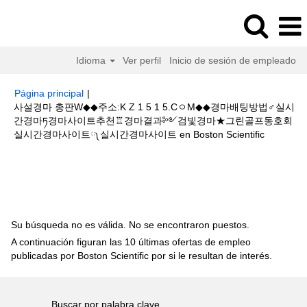
Idioma
Ver perfil
Inicio de sesión de empleado
Página principal
|
사설경마 총판W◆◆주소:K Z 1 5 1 5.CㅇM◆◆경마배팅방법♂실시
간경마ཏ경마사이트추천♖경마결과༻검빛경마★그린골프동호회
(página
실시간경마사이트༾실시간경마사이트 en Boston Scientific
actual)
Resultados de búsqueda de
"사설경마 총판W◆◆주소:K Z 1 5
1 5.CㅇM◆◆경마배팅방법♂실시간경마ཏ경마사이트추천♖경마결과༻검빛
경마★그린골프동호회실시간경마사이트༾실시간경마사이트".
Su búsqueda no es válida. No se encontraron puestos.
A continuación figuran las 10 últimas ofertas de empleo
publicadas por Boston Scientific por si le resultan de interés.
Buscar por palabra clave