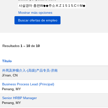
Mostrar más opciones
Resultados
1 – 10
de
10
Título
外周及肿瘤介入-(高级)产品专员-济南
Ji'nan, CN
Business Process Lead (Principal)
Penang, MY
Senior HRBP Manager
Penang, MY