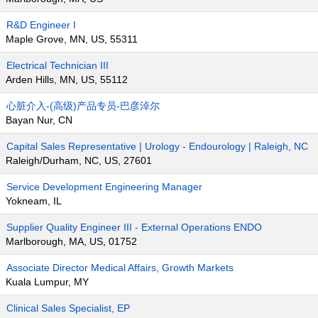
R&D Engineer I
Maple Grove, MN, US, 55311
Electrical Technician III
Arden Hills, MN, US, 55112
心脏介入-(高级)产品专员-巴彦淖尔
Bayan Nur, CN
Capital Sales Representative | Urology - Endourology | Raleigh, NC
Raleigh/Durham, NC, US, 27601
Service Development Engineering Manager
Yokneam, IL
Supplier Quality Engineer III - External Operations ENDO
Marlborough, MA, US, 01752
Associate Director Medical Affairs, Growth Markets
Kuala Lumpur, MY
Clinical Sales Specialist, EP