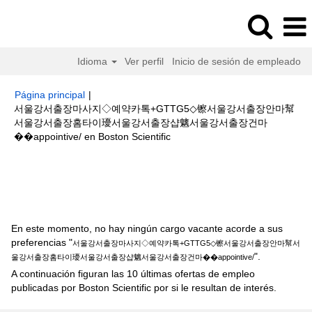
Idioma
Ver perfil
Inicio de sesión de empleado
Página principal
|
서울강서출장마사지◇예약카톡+GTTG5◇镲서울강서출장안마幫
서울강서출장홈타이瓇서울강서출장샵魑서울강서출장건마
(página
��appointive/ en Boston Scientific
actual)
Resultados de búsqueda de
"서울강서출장마사지◇예약카톡
+GTTG5◇镲서울강서출장안마幫서울강서출장홈타이瓇서울강서출장샵魑서
울강서출장건마��appointive/".
En este momento, no hay ningún cargo vacante acorde a sus
preferencias "
서울강서출장마사지◇예약카톡+GTTG5◇镲서울강서출장안마幫서
".
울강서출장홈타이瓇서울강서출장샵魑서울강서출장건마��appointive/
A continuación figuran las 10 últimas ofertas de empleo
publicadas por Boston Scientific por si le resultan de interés.