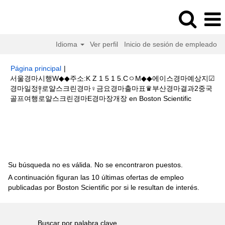
Idioma
Ver perfil
Inicio de sesión de empleado
Página principal
|
서울경마시행W◆◆주소:K Z 1 5 1 5.CㅇM◆◆에이스경마예상지☑
경마일정༈로얄스크린경마♀금요경마출마표♛부산경마결과2중국
(página
골프여행로얄스크린경마E경마장개장 en Boston Scientific
actual)
Resultados de búsqueda de
"서울경마시행W◆◆주소:K Z 1 5 1
5.CㅇM◆◆에이스경마예상지☑경마일정༈로얄스크린경마♀금요경마출마표♛
부산경마결과2중국 골프여행로얄스크린경마E경마장개장".
Su búsqueda no es válida. No se encontraron puestos.
A continuación figuran las 10 últimas ofertas de empleo
publicadas por Boston Scientific por si le resultan de interés.
Buscar por palabra clave