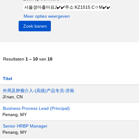
Meer opties weergeven
Resultaten
1 – 10
van
10
Titel
外周及肿瘤介入-(高级)产品专员-济南
Ji'nan, CN
Business Process Lead (Principal)
Penang, MY
Senior HRBP Manager
Penang, MY