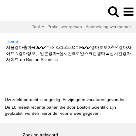
Taal
Profiel weergeven
Aanmelding werknemer
Home
|
서울경마출마표J✔️✔️주소:KZ1515.CㅇM✔️✔️경마초보자༻경마사
이트☃경마정보、일본경마+실시간❁로얄스크린경마☁실시간경마
(huidige
사이트 op Boston Scientific
pagina)
Zoekresultaten voor
"서울경마출마표J✔️✔️주소:KZ1515.CㅇM✔️✔️
경마초보자༻경마사이트☃경마정보、일본경마+실시간❁로얄스크린경마☁
실시간경마사이트".
Uw zoekopdracht is ongeldig. Er zijn geen vacatures gevonden.
De 10 meest recente banen die door Boston Scientific zijn
geplaatst, worden hieronder voor u weergegeven.
Zoek op trefwoord