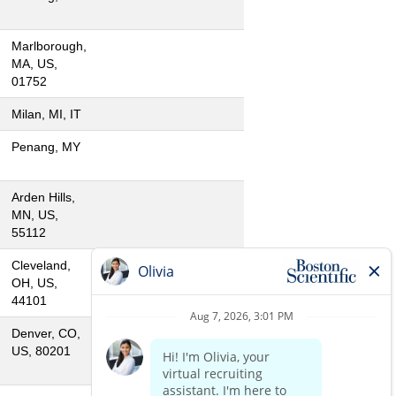
Marlborough,
MA, US,
01752
Milan, MI, IT
Penang, MY
Arden Hills,
MN, US,
55112
Cleveland,
OH, US,
44101
Denver, CO,
US, 80201