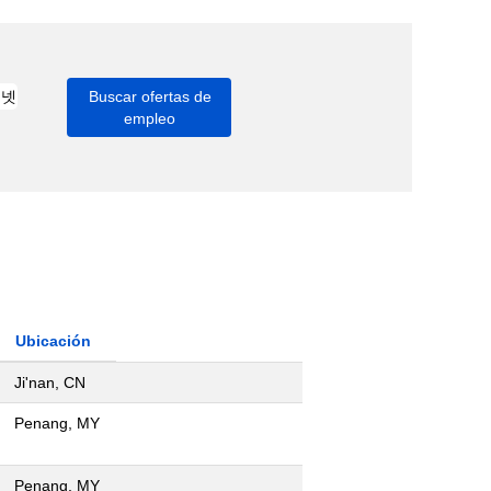
Ubicación
Ji'nan, CN
Penang, MY
Penang, MY