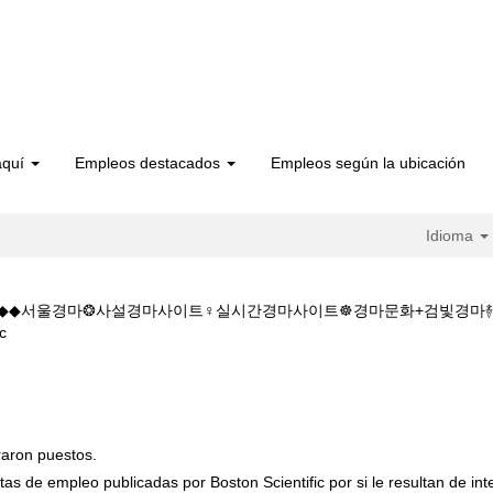
aquí
Empleos destacados
Empleos según la ubicación
Idioma
5.CㅇM◆◆서울경마❂사설경마사이트♀실시간경마사이트☸경마문화+검빛경
(página
c
actual)
울경마W◆◆주소:K+Z+1+5+1+5.CㅇM◆◆서울경마❂사설경마사이트♀실
.
raron puestos.
tas de empleo publicadas por Boston Scientific por si le resultan de int