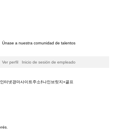
Únase a nuestra comunidad de talentos
Ver perfil
Inicio de sesión de empleado
마࿈인터넷경마사이트주소࿈나인브릿지+골프
시간경마사이트☸경마문화+검빛경마࿈인터넷경마사이
erés.