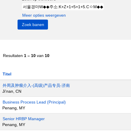
Meer opties weergeven
Resultaten
1 – 10
van
10
Titel
外周及肿瘤介入-(高级)产品专员-济南
Ji'nan, CN
Business Process Lead (Principal)
Penang, MY
Senior HRBP Manager
Penang, MY