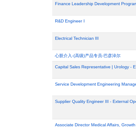
Finance Leadership Development Progra
R&D Engineer I
Electrical Technician III
心脏介入-(高级)产品专员-巴彦淖尔
Capital Sales Representative | Urology - 
Service Development Engineering Manag
Supplier Quality Engineer III - External 
Associate Director Medical Affairs, Growt