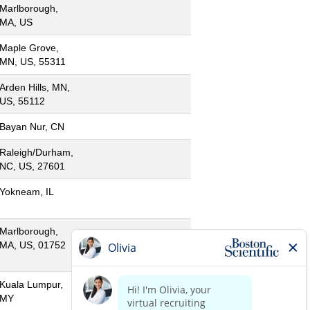
Marlborough,
MA, US
Maple Grove,
MN, US, 55311
Arden Hills, MN,
US, 55112
Bayan Nur, CN
Raleigh/Durham,
NC, US, 27601
Yokneam, IL
Marlborough,
MA, US, 01752
Kuala Lumpur,
MY