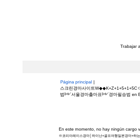
Trabajar 
Página principal
|
스크린경마사이트W◆◆K+Z+1+5+1
법༻서울경마출마표༻경마필승법 en Boston 
Resultados de búsqueda de
"스
+골프여행일본경마+하는법༻서울경마출마표
En este momento, no hay ningún cargo v
☏코리아레이스경마│하이난+골프여행일본경마+