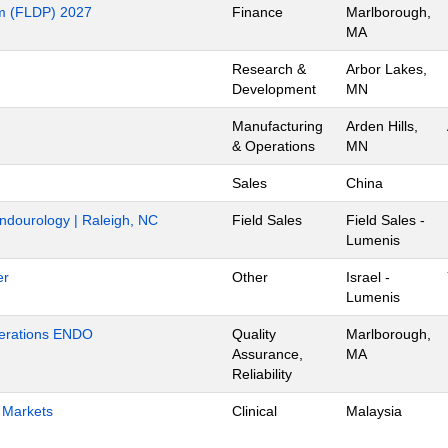
m (FLDP) 2027
Finance
Marlborough,
MA
Research &
Arbor Lakes,
Development
MN
Manufacturing
Arden Hills,
& Operations
MN
Sales
China
Endourology | Raleigh, NC
Field Sales
Field Sales -
Lumenis
er
Other
Israel -
Lumenis
Operations ENDO
Quality
Marlborough,
Assurance,
MA
Reliability
h Markets
Clinical
Malaysia