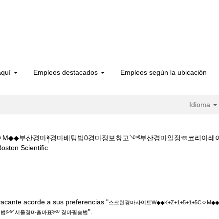
aquí
Empleos destacados
Empleos según la ubicación
Idioma
+5CㅇM◆◆부산경마༈경마배팅법0경마정보창고༺부산경마일정☏코리아
(página
Scientific
actual)
크린경마사이트W◆◆K+Z+1+5+1+5CㅇM◆◆부산경마༈경마배팅법0경마
༻경마필승법".
acante acorde a sus preferencias "
스크린경마사이트W◆◆K+Z+1+5+1+5C
".
하는법༻서울경마출마표༻경마필승법