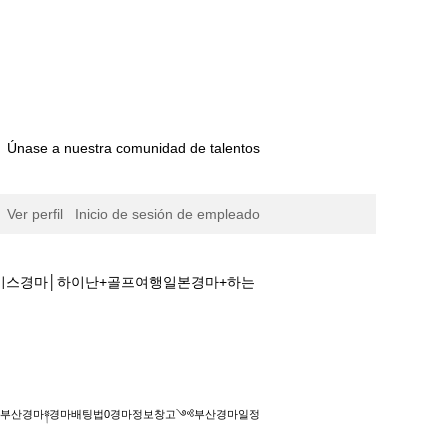
Únase a nuestra comunidad de talentos
Ver perfil
Inicio de sesión de empleado
레이스경마│하이난+골프여행일본경마+하는
정보창고༺부산경마일정☏코리아레이스경마│하이난
ㅇM◆◆부산경마༈경마배팅법0경마정보창고༺부산경마일정